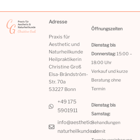
Adresse
Öffnungszeiten
Praxis für
Aesthetic und
Dienstag bis
Naturheilkunde
Donnerstag:
15:00 –
Heilpraktikerin
18:00 Uhr
Christine Groß
Verkauf und kurze
Elsa-Brändström-
Beratung ohne
Str. 70a
Termin
53227 Bonn
+49 175
Dienstag bis
5901911
Samstag:
info@aesthetic-
Behandlungen
naturheilkunde.de
nur mit
Terminvereinbarung